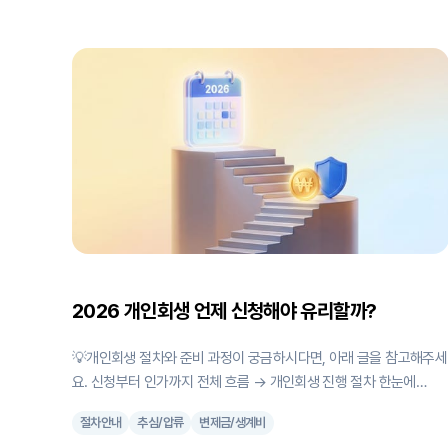
"나도 무조건 90% 정도는 탕감받을 수 있을거야"라고 기대하는 분들
도 많은데, 실제 탕감률은 소득, 재산, 부양가족 수에 따라 사람마다
크게 달라요. 이 글에서는 2026년 기준으로 변제금이 어떻게 정해지
는지, 탕감률은 어떻게 되는지 가상 사례를 통해 쉽게 설명해드릴게
요. 1. 변제금, 어떻게 정해지나요? 개인회생을 진행하는 동안 매월 내
야 하는 월 변제금은 간단히 말하면, **소득에서 생계비를 뺀 금액(가
용소득)**이에요. 여기에 나의 변제기간(36개월~60개월)을 곱하면
총
2026 개인회생 언제 신청해야 유리할까?
💡개인회생 절차와 준비 과정이 궁금하시다면, 아래 글을 참고해주세
요. 신청부터 인가까지 전체 흐름 → 개인회생 진행 절차 한눈에
(2026년) 2026년 달라진 점 총정리 → 2026년 개인회생 변경사항
절차안내
추심/압류
변제금/생계비
총정리 "2026년에 제도가 좋아진다니까 기다렸다가 하면 되지 않을