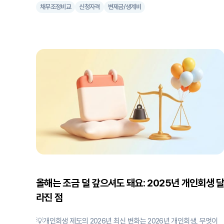
채무조정비교
신청자격
변제금/생계비
탕감 정책이 큰 화제입니다. 정부가 배드뱅크를 설립해 "빚을 탕감해
준다"는 소식에 많은 채무자들이 기대를 품고 있지만, 과연 이 정책이
나에게도 적용될 수 있을까요? 결론부터 말씀드리면, 일반적인 직장
인이나 자영업자 대부분은 이번 정부 탕감 정책의 혜택을 받기 어렵
니다. 오히려 법원의 개인회생 제도가 더 현실적인 해결책이 될 가능
성이 높습니다. 배드뱅크를 통한 이재명 탕감, 누가 받을 수 있나? 정
부는 한국자산관리공사(캠코)가 출자한 배드뱅크를 통해 금융회사의
부실채권을 매입하여 채무조정을 실시한다고 발표했습니다. 언뜻 보
면 파격적인 빚탕감 정책이지만, 실제 적용 조건을 들여다보면 극소
의 취약계층만을 위한 특별조치임을 알 수 있습니다. 이재명표 탕감을
받을 수 있는 사람
올해는 조금 덜 갚으셔도 돼요: 2025년 개인회생 
라진 점
💡개인회생 제도의 2026년 최신 변화는 2026년 개인회생, 무엇이