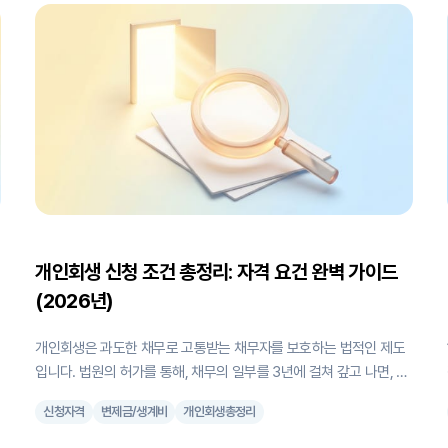
있
년(36개월)을 초과할 수 없다는 것입니다. 그래서 대부분 3년으로 정
해집니다. 참고로 원래는 원칙이 5년(60개월)이었는데, 채무자가 빨
불
리 경제활동에 복귀할 수 있도록 하자는 취지로 2018년에 3년으로 단
축됐습니다 (대한민국 법원 안내). 예외적으로 최대 5년(60개월)까지
늘어날 수 있습니다. 법에서 정해둔 기준 금액에 못
개인회생 신청 조건 총정리: 자격 요건 완벽 가이드
(2026년)
개인회생은 과도한 채무로 고통받는 채무자를 보호하는 법적인 제도
입니다. 법원의 허가를 통해, 채무의 일부를 3년에 걸쳐 갚고 나면, 남
개
은 채무금액은 법적으로 탕감을 받을 수 있습니다. 채무자의 재산을
신청자격
변제금/생계비
개인회생총정리
처분하거나, 직업적인 제한이 따르는 개인파산과 달리 채무자는 자신
히
의 재산을 지키고, 사회경제적인 생활을 유지할 수 있다는 큰 장점이