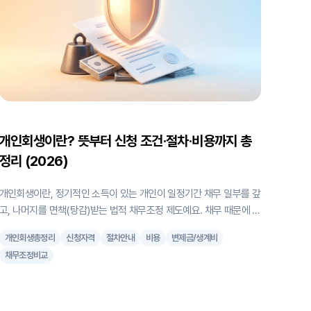
개인회생이란? 뜻부터 신청 조건·절차·비용까지 총
정리 (2026)
개인회생이란, 정기적인 소득이 있는 개인이 일정기간 채무 일부를 갚
고, 나머지를 면책(탕감)받는 법적 채무조정 제도예요. 채무 때문에 막
막한 마음, 충분히 이해해요. 어디서부터 시작해야 할지 모르겠다면,
개인회생총정리
신청자격
절차안내
비용
변제금/생계비
이 글에서 하나씩 정리해 드릴게요. 개인회생의 뜻부터 신청 조건, 절
채무조정비교
차, 비용 구조, 변제금 계산, 면책 후 신용회복까지 2026년 최신 기준
으로 안내해 드립니다. 목차 1. 개인회생이란? 2. 신청 자격: 나도 할
수 있을까? 3. 진행 절차: 신청부터 면책까지 4. 비용: 얼마가 드나?
5. 변제금과 탕감률: 얼마나 갚고, 얼마나 탕감받나? 6. 다른 채무조정