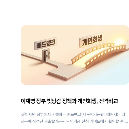
까?" 지금, 이 글을 읽고 계신 분 중 상당수가 이렇게 생각하고 계실
겁니다. 하지만 이런 생각으로 기다리다가는 정작 2026년 혜택을 제
대로 못 받을 수 있어요. 결론부터 말씀드리면, 2026년 1월에 법원 접
수를 원한다면 지금 당장 준비를 시작해야 합니다. 왜 그런지 차근차
근 설명해 드릴게요. 2026년이 좋다는 건 알겠는데.... 왜 지금? 먼저,
왜 많은 분들이 2026년을 기다리는지부터 이해해야 해요. 2026년에
는 개인회생 제도가 획기적으로 개선됩니다: * 1월: 최저생계비 대폭
상향 (역대 최대 중위 소득 인상) → 변제금 부담 감소 * 3월: 회생 법
원 전국 확대 (대전, 대구, 광
이재명 정부 빚탕감 정책과 개인회생, 전격비교
💡이재명 정부에서 시행하는 배드뱅크(새도약기금)에 대해서는 더
최근에 작성된 새출발기금·새도약기금 신청 가이드에서 확인할 수 있
습니다. 최근 이재명 정부가 발표한 113만명 대상 16조원 규모의 채무