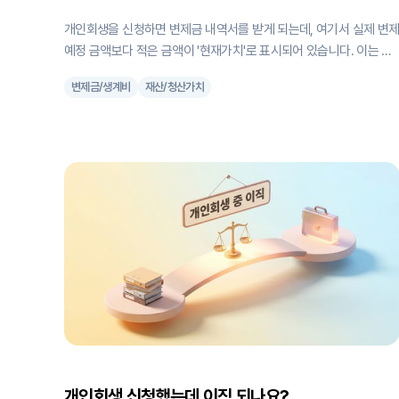
개인회생을 신청하면 변제금 내역서를 받게 되는데, 여기서 실제 변
예정 금액보다 적은 금액이 '현재가치'로 표시되어 있습니다. 이는 복
리계산의 일종인 라이프니츠 계수를 적용한 결과인데요. 조금 생소할
변제금/생계비
재산/청산가치
수 있지만, 개인회생 과정을 이해하는 데 꼭 필요한 개념이니 함께 알
아보겠습니다. 개인회생의 가장 흔한 변제기간, 36개월의 비밀 대부
분의 개인회생 신청자는 의무변제기간이 36개월입니다. 바로 이 기
에 적용되는 라이프니츠 계수가 33.7719라는 사실! 그런데 라이프니
츠 계수표를 보면 36개월에는 다른 숫자가 적혀 있습니다. 왜 그럴까
요? 사실 개인회생에서는 변제 개월 수에서 3개월을 거슬러 올라간
뒤, 거기에 3을 더해서 계산합니다. 따라서 33개월에 해당하는 라이
프니츠 계수 30.7719에 3을 더한 값인 33.7719를 사용하게 되는 것
이죠. 복잡해 보이지만 원리를 알고 나면 어렵지 않습니다. 실제 사례
로 배우는 현재가치 계산법 월 변제금이 100만 원인 분이 36
개인회생 신청했는데 이직 되나요?