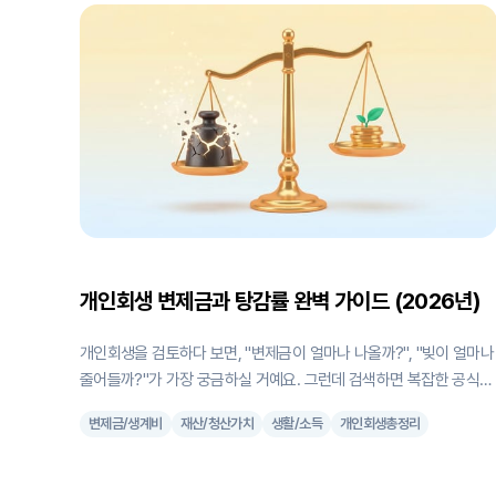
번 포스팅에서는 개인회생 폐지 절차와 어떻게 예방하고 대응할 수 
는지 이야기해 볼게요. 1. 변제금, 얼마나 미납하면 폐지될까요? 채무
자회생법에 '3회'라는 횟수가 명시되어 있지는 않습니다. 단지 이행 
가능이 명백할 때, 절차를 폐지한다고만 되어 있습니다(채무자회생법
제621조
개인회생 변제금과 탕감률 완벽 가이드 (2026년)
개인회생을 검토하다 보면, "변제금이 얼마나 나올까?", "빚이 얼마나
줄어들까?"가 가장 궁금하실 거예요. 그런데 검색하면 복잡한 공식이
나 계산기만 나오고, 내 상황에서 대략 어느 정도인지 감을 잡기가 어
변제금/생계비
재산/청산가치
생활/소득
개인회생총정리
려운 경험을 해보셨을 겁니다. 계산기도 대부분 상담을 유도하거나 
인정보부터 요구하는 경우가 많아서 부담스러운 분들이 많습니다. 사
무실에서는 대부분 많이 탕감을 받은 사례로 광고하기 때문에, 막연