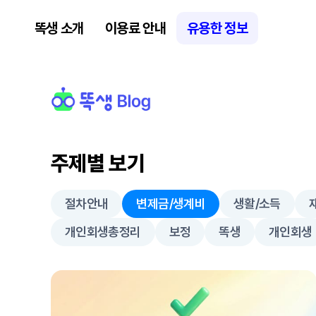
똑생 소개
이용료 안내
유용한 정보
변제금/생계비
- 똑생 Blog
주제별 보기
절차안내
변제금/생계비
생활/소득
개인회생총정리
보정
똑생
개인회생