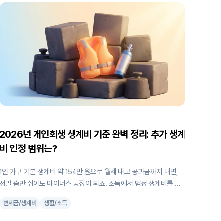
제도와 비교 7. 단점과 현실적인 대비법 8. 2026년 주요 변경사항 9.
자주 묻는 질문 (FAQ) 개인회생이란? 개인회생은 일정한 소득이 있
지만 채무(빚)가 많아 갚기 어려운 사람이, 일정 기간 동안 일부 금액
만 갚고 나머지 채무를 면제받을 수 있는 법적인 구제 제도입니다. 보
다 구체적으
2026년 개인회생 생계비 기준 완벽 정리: 추가 생계
비 인정 범위는?
1인 가구 기본 생계비 약 154만 원으로 월세 내고 공과금까지 내면,
정말 숨만 쉬어도 마이너스 통장이 되죠. 소득에서 법정 생계비를 뺀
금액(가용소득)을 전부 빚 갚는 데 써야 하는데, 이대로라면 도저히 버
변제금/생계비
생활/소득
틸 수 없다는 막막함이 밀려오실 거예요. 다행히 방법이 아예 없는 건
아닙니다. 법원에서 정한 기준보다 실제로 꼭 써야 하는 돈이 많다면,