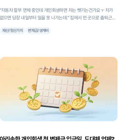
"자동차 할부 연체 중인데 개인회생하면 차는 뺏기는건가요ㅜ 차가
없으면 당장 내일부터 일을 못 나가는데." 집에서 먼 곳으로 출퇴근하
시는 분, 상황상 대중교통 이용이 어려우신 분들에게 자동차는 단순한
재산/청산가치
변제금/생계비
이동 수단이 아니죠. 개인회생을 하게 되면, 차량을 처분해야 할까봐
밤잠을 설치며 검색해 보신 분들도 많을 거예요. 결론부터 말씀드리
면, 개인회생을 하면서 차량을 유지할 수 있습니다. 다만 상황에 따라,
차량 유지에 따른 부담이 달라질 수 있습니다. 1. 보유 차량, 유지할 수
나요? 자동차와 같은 재산은 차량에 담보가 잡혀 있는지(캐피탈 할
부·자동차담보대출 등), 아니면 온전히 나의 재산인지에 따라 개인회
생 절차에서 취급하는 방식이 달라집니다. 담보가 전혀 없는 차량이라
면 별도 조치 없이 유지할 수 있어요. 다만 차량의 중고 시세가 나의
재산가치에 포함되기 때문에, 그만큼 변제금 총액이 늘어날 수 있어요
(청산가치 보장의 원칙). 💡'청산가치 보장의 원칙'이란? 개인회생
아리송한 개인회생 첫 변제금 입금일, 도대체 언제?