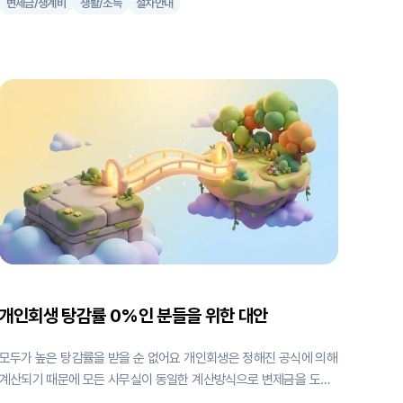
변제금/생계비
생활/소득
절차안내
세 곳(대전, 대구, 광주)이 새롭게 신설되며, 압류에서 보호받는 범위
도 크게 넓어졌습니다. 개인회생을 준비하고 계신 분이라면 꼭 확인해
두셔야 할 내용을 정리했어요. 2026년 주요 변화, 한눈에 보기: 1. 중
위소득 역대 최대 인상 → 생계비는 높아지고, 변제금 부담은 그만큼
줄었습니다 2. 대전·대구·광주 회생법원 동시 신설 → 인천·경기 북부·
강원을 제외하면 전국 어디서든 회생법원에 접수할 수 있게 됩니다.
회생법원의 사건 처리 기준은 채무자에게 훨씬 유리해요 3. 압류금지
채권 범위 확대 → 급여 압류가 걱정이셨던 분들에게 희소식. 누구나
압류금지계좌를 1개 개설할 수 있고, 250만원까지 보호됩니다 4. 부
채증명서 통합 발급 → 신청 준비에서 가장 오래 걸리고 번거로웠
개인회생 탕감률 0%인 분들을 위한 대안
모두가 높은 탕감률을 받을 순 없어요 개인회생은 정해진 공식에 의해
계산되기 때문에 모든 사무실이 동일한 계산방식으로 변제금을 도출
한답니다. 아무리 날고 긴다는 사무실도 같은 계산방식을 사용해야만