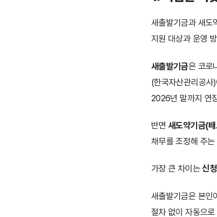
새출발기금과 새도약
지원 대상과 운영 
새출발기금
은 코로
(한국자산관리공사)에
2026년 말까지 연
반면
새도약기금(배
채무를 조정해 주는
가장 큰 차이는
신청
새출발기금은 본인이
절차 없이 자동으로