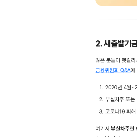
2. 새출발기
많은 분들이 헷갈리
금융위원회 Q&A
에
2020년 4월
부실차주 또는
코로나19 피해
여기서
부실차주
란 