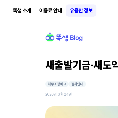
똑생 소개
이용료 안내
유용한 정보
새출발기금·새도약기
채무조정비교
절차안내
2026년 3월 24일