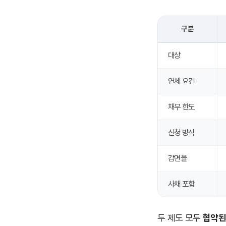
구분
대상
연체 요건
채무 한도
신청 방식
감면율
사채 포함
두 제도 모두
협약된