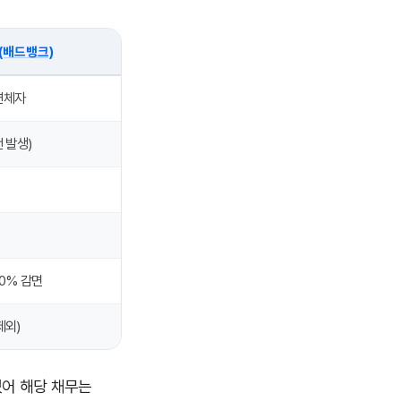
(배드뱅크)
연체자
전 발생)
80% 감면
제외)
있어 해당 채무는