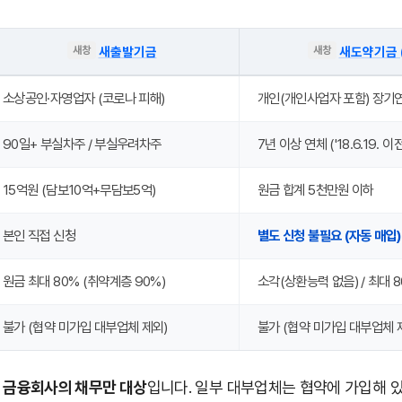
새출발기금
새도약기금 
소상공인·자영업자 (코로나 피해)
개인(개인사업자 포함) 장기
90일+ 부실차주 / 부실우려차주
7년 이상 연체 ('18.6.19. 이
15억원 (담보10억+무담보5억)
원금 합계 5천만원 이하
본인 직접 신청
별도 신청 불필요 (자동 매입)
원금 최대 80% (취약계층 90%)
소각(상환능력 없음) / 최대 
불가 (협약 미가입 대부업체 제외)
불가 (협약 미가입 대부업체 
 금융회사의 채무만 대상
입니다. 일부 대부업체는 협약에 가입해 