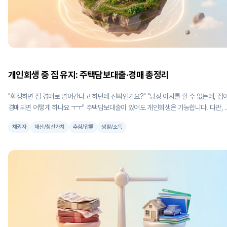
개인회생 중 집 유지: 주택담보대출·경매 총정리
"회생하면 집 경매로 넘어간다고 하던데 진짜인가요?" "당장 이사를 할 수 없는데, 집
경매되면 어떻게 하나요 ㅜㅜ" 주택담보대출이 있어도 개인회생은 가능합니다. 다만, 개
인회생을 하면 바로 집이 경매로 넘어가는 건지, 바로 이사를 준비해야하는 것인지, 
채권자
재산/청산가치
추심/압류
생활/소득
지킬 방법은 없는지... 걱정하시는 분들이 많습니다. 이번 포스팅을 통해, 주택담보대출이
있는 상태에서 개인회생을 하면 어떻게 되는지 상세하게 짚어드리겠습니다. 1. 개인회생
신청하면 집이 곧바로 경매로 넘어가나요? 아닙니다. 개인회생을 신청한다고 해서, 집이
바로 경매로 넘어가지 않습니다. 오히려 개인회생을 신청하면, 인가결정 시점(신청 시부
터 보통 6~12개월)까지 채권자의 담보권 실행을 막아 시간을 벌 수 있죠. 개인회생에서는
두 가지 절차가 채권자의 담보권 실행을 중지하게 됩니다. 먼저 금지명령이 인용되면 
시결정이 나올 때까지 채권자의 경매 진행이 중지돼요. 그리고 개시결정이 나오면 인
정이 나올 때까