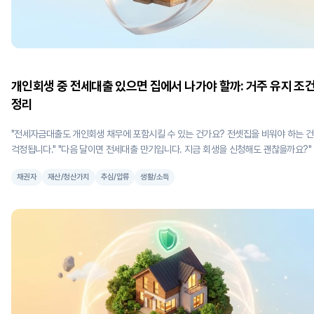
개인회생 중 전세대출 있으면 집에서 나가야 할까: 거주 유지 조
정리
"전세자금대출도 개인회생 채무에 포함시킬 수 있는 건가요? 전셋집을 비워야 하는 
걱정됩니다." "다음 달이면 전세대출 만기입니다. 지금 회생을 신청해도 괜찮을까요?" 전
세대출을 끼고 개인회생을 시작하면, 당장 거처를 옮겨야 할까봐 밤잠을 설치시는 분
채권자
재산/청산가치
추심/압류
생활/소득
많습니다. 전세대출도 개인회생에 포함할 수 있는 건지, 포함시키면 바로 집을 비워줘
하는 건 아닌지 당장 사는 곳의 문제는 걱정이 크실 수밖에 없죠. 우선 개인회생을 신청한
다고 해서, 바로 집을 비워줘야 하는 것은 절대 아닙니다. 대출에 담보가 설정되어 있지
다면 일반적인 신용대출과 차이가 없고, 담보가 있더라도 계약만기까지 거주하는데는
반적으로 문제가 없습니다. 만기가 코앞으로 다가온 상황이라면 대출 연장과 개인회생 신
청 순서가 중요해지는데요, 이번 글에서는 전세자금대출이 있을 때, 개인회생을 진행
어떤 일이 벌어지는지 상세하게 안내드리겠습니다. 1. 핵심: 담보 설정 여부가 갈림길 전
세대출이 있다면, 먼저