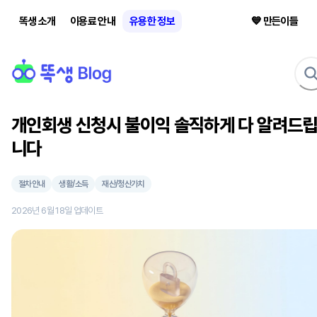
똑생 소개
이용료 안내
유용한 정보
💙 만든이들
개인회생 신청시 불이익 솔직하게 다 알려드
니다
절차안내
생활/소득
재산/청산가치
2026년 6월 18일
업데이트