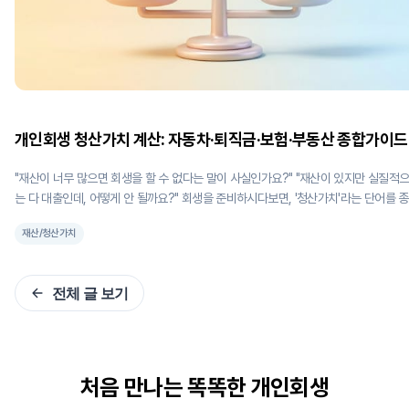
개인회생 청산가치 계산: 자동차·퇴직금·보험·부동산 종합가이드
"재산이 너무 많으면 회생을 할 수 없다는 말이 사실인가요?" "재산이 있지만 실질적
는 다 대출인데, 어떻게 안 될까요?" 회생을 준비하시다보면, '청산가치'라는 단어를 종종
듣게 되실 텐데요. 낯설기만한 '청산가치'가 대체 무슨 뜻인지, 그게 개인회생에 어떤 
재산/청산가치
을 준다는 건지 이번 포스팅을 통해 상세하게 살펴보겠습니다. 간혹 청산가치에 대한 오
해 때문에, 지레 회생 자체를 포기하시거나, 주저하시는 경우도 있는데 이러한 오해가
두 해소되셨으면 좋겠네요. 1. 청산가치란? 청산가치란 쉽게 말해 내가 가진 모든 재산의
전체 글 보기
금전적 환산가치를 말합니다. 더 쉽게 말하면 내 재산의 총 가치라고 이해하시면 됩니
개인회생에서 이 청산가치가 '변제금의 하한선'의 기준이 되기 때문에 중요하죠. 청산가치
는 '파산'에서 온 법률 용어인데, 내가 가진 모든 재산을 처분했을 때 얻을 수 있는 총 
을 말해요. 파산은 채무자가 가진 재산을 모두 처분(청산)해서 채권자들에게 분배하는
차입
처음 만나는 똑똑한 개인회생