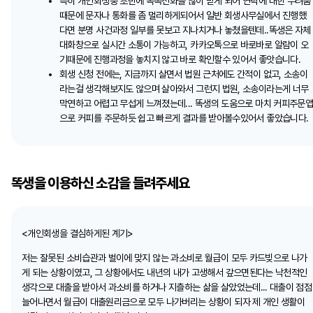
특히 개인회생중 초반에 독촉전화를 많이 받게 되어 연락에 대한 두려움
때문에 문자나 통화를 좀 멀리하게되어서 일반 회생사무실에서 진행했
다면 분명 사건과정 일부를 못보고 지나치거나 놓쳤을텐데..똑생은 자체
대화창으로 실시간 소통이 가능하고, 카카오톡으로 바로바로 알람이 오
기때문에 진행과정을 놓치지 않고 바로 확인할수 있어서 좋앗습니다.
회생 신청 전에는, 지금까지 살면서 법원 근처에도 간적이 없고, 소송이
라는걸 생각해보지도 않으며 살아와서 그런지 법원, 소송이라는게 너무
막연하고 어렵고 무섭게 느껴졌는데... 똑생의 도움으로 마치 커피주문
으로 커피를 주문하듯 쉽고 빠르게 결과를 받아볼수있어서 좋았습니다.
똑생을 이용하신 소감을 들려주세요
<개인회생을 결심하게된 계기>
저는 잘못된 소비습관과 벌이에 맞지 않는 과소비로 월급이 모두 카드빚으로 나가
게 되는 상황이였고, 그 상황에서도 내년의 내가 고생해서 갚으면된다는 낙천적인
생각으로 대출을 받아서 과소비를 하거나 지츨하는 삶을 살았었는데... 대출이 점점
늘어나면서 월급이 대출원리금으로 모두 나가버리는 상황이 되자 제 개인 생활이