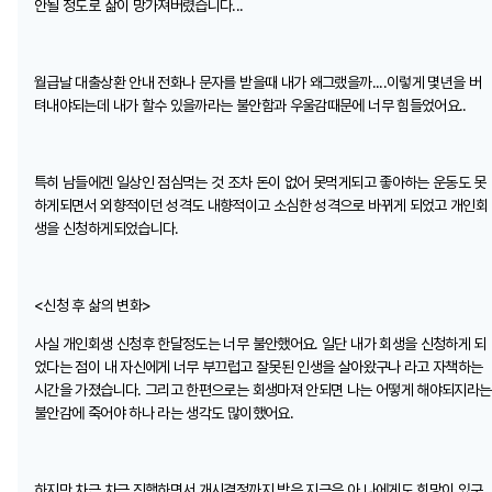
안될 정도로 삶이 망가져버렸습니다...
월급날 대출상환 안내 전화나 문자를 받을때 내가 왜그랬을까....이렇게 몇년을 버
텨내야되는데 내가 할수 있을까라는 불안함과 우울감때문에 너무 힘들었어요..
특히 남들에겐 일상인 점심먹는 것 조차 돈이 없어 못먹게되고 좋아하는 운동도 못
하게되면서 외향적이던 성격도 내향적이고 소심한 성격으로 바뀌게 되었고 개인회
생을 신청하게되었습니다.
<신청 후 삶의 변화>
사실 개인회생 신청후 한달정도는 너무 불안했어요. 일단 내가 회생을 신청하게 되
었다는 점이 내 자신에게 너무 부끄럽고 잘못된 인생을 살아왔구나 라고 자책하는
시간을 가졌습니다. 그리고 한편으로는 회생마져 안되면 나는 어떻게 해야되지라는
불안감에 죽어야 하나 라는 생각도 많이했어요.
하지만 차근 차근 진행하면서 개시결정까지 받은 지금은 아 나에게도 희망이 있구