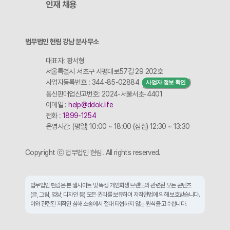
인재 채용
법무법인 현림 강남 분사무소
대표자: 황서형
서울특별시 서초구 사평대로57길 29 202호
사업자등록번호 : 344-85-02884
사업자 정보 확인
통신판매업신고번호: 2024-서울서초-4401
이메일 :
help@ddok.life
전화 :
1899-1254
운영시간: (평일) 10:00 ~ 18:00 (점심) 12:30 ~ 13:30
Copyright ⓒ 법무법인 현림. All rights reserved.
법무법인 현림은 본 웹사이트 및 똑생 개인회생 브랜드와 관련된 모든 콘텐츠
(글, 그림, 영상, 디자인 등) 모든 권리를 보유하며 저작권법에 의해 보호받습니다.
이와 관련된 저작권 침해 소송에서 절대 타협하지 않는 원칙을 고수합니다.