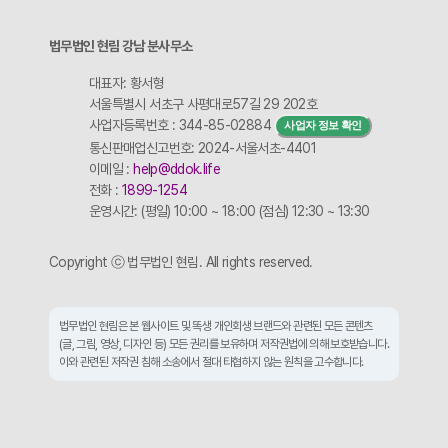
법무법인 현림 강남 분사무소
대표자: 황서형
서울특별시 서초구 사평대로57길 29 202호
사업자등록번호 : 344-85-02884
사업자 정보 확인
통신판매업신고번호: 2024-서울서초-4401
이메일 :
help@ddok.life
전화 :
1899-1254
운영시간: (평일) 10:00 ~ 18:00 (점심) 12:30 ~ 13:30
Copyright ⓒ 법무법인 현림. All rights reserved.
법무법인 현림은 본 웹사이트 및 똑생 개인회생 브랜드와 관련된 모든 콘텐츠
(글, 그림, 영상, 디자인 등) 모든 권리를 보유하며 저작권법에 의해 보호받습니다.
이와 관련된 저작권 침해 소송에서 절대 타협하지 않는 원칙을 고수합니다.