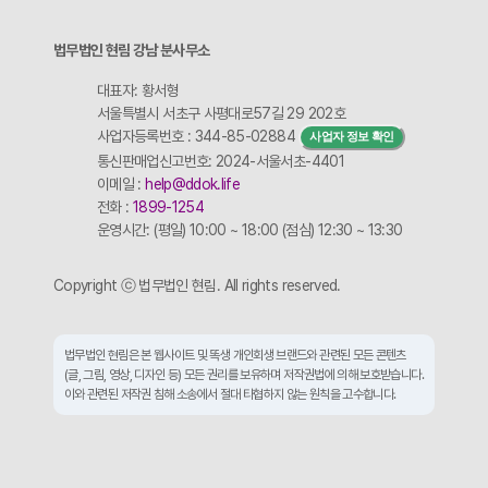
법무법인 현림 강남 분사무소
대표자: 황서형
서울특별시 서초구 사평대로57길 29 202호
사업자등록번호 : 344-85-02884
사업자 정보 확인
통신판매업신고번호: 2024-서울서초-4401
이메일 :
help@ddok.life
전화 :
1899-1254
운영시간: (평일) 10:00 ~ 18:00 (점심) 12:30 ~ 13:30
Copyright ⓒ 법무법인 현림. All rights reserved.
법무법인 현림은 본 웹사이트 및 똑생 개인회생 브랜드와 관련된 모든 콘텐츠
(글, 그림, 영상, 디자인 등) 모든 권리를 보유하며 저작권법에 의해 보호받습니다.
이와 관련된 저작권 침해 소송에서 절대 타협하지 않는 원칙을 고수합니다.