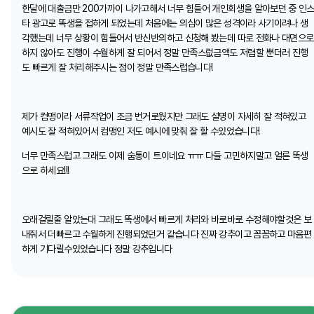
한달에 대출금만 200가까이 나가고해서 너무 힘들어 개인회생을 알아보던 중 인
타 광고로 똑생을 접하게 되었는데 처음에는 의심이 많은 성격이라 사기이려나 생
각했는데 너무 상황이 힘들어서 반신반의하고 신청해 봤는데 따로 전화나 대면으로
하지 않아도 진행이 수월하게 잘 되어서 정말 만족스럾금액도 저렴할 뿐더러 진행
도 빠르게 잘 처리해주시는 점이 정말 만족스럽습니다!
제가 컴맹이라 서류작업이 조금 번거로웠지만 그래도 설명이 자세히 잘 적혀있고
예시도 잘 적혀있어서 컴맹인 저도 예시에 맞춰 잘 할 수있었습니다!
너무 만족스럽고 그래도 이제 숨통이 트이네요 ㅠㅠ 다들 고민하지말고 얼른 똑생
으로 하세요!!!
오래걸릴줄 알았는대 그래도 똑생에서 빠르게 처리와 바로바로 수정해야할것은 보
내줘서 더빠르고 수월하게 진행되었던거 같습니다 진짜 강추이고 꼼꼼하고 마음편
하게 기다릴수있었습니다 정말 강추입니다