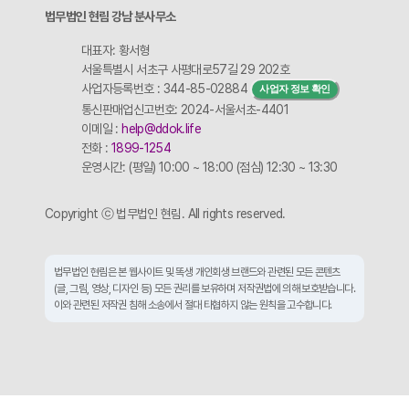
법무법인 현림 강남 분사무소
대표자: 황서형
서울특별시 서초구 사평대로57길 29 202호
사업자등록번호 : 344-85-02884
사업자 정보 확인
통신판매업신고번호: 2024-서울서초-4401
이메일 :
help@ddok.life
전화 :
1899-1254
운영시간: (평일) 10:00 ~ 18:00 (점심) 12:30 ~ 13:30
Copyright ⓒ 법무법인 현림. All rights reserved.
법무법인 현림은 본 웹사이트 및 똑생 개인회생 브랜드와 관련된 모든 콘텐츠
(글, 그림, 영상, 디자인 등) 모든 권리를 보유하며 저작권법에 의해 보호받습니다.
이와 관련된 저작권 침해 소송에서 절대 타협하지 않는 원칙을 고수합니다.