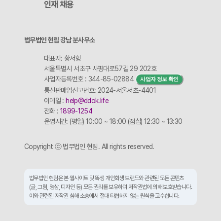
인재 채용
법무법인 현림 강남 분사무소
대표자: 황서형
서울특별시 서초구 사평대로57길 29 202호
사업자등록번호 : 344-85-02884
사업자 정보 확인
통신판매업신고번호: 2024-서울서초-4401
이메일 :
help@ddok.life
전화 :
1899-1254
운영시간: (평일) 10:00 ~ 18:00 (점심) 12:30 ~ 13:30
Copyright ⓒ 법무법인 현림. All rights reserved.
법무법인 현림은 본 웹사이트 및 똑생 개인회생 브랜드와 관련된 모든 콘텐츠
(글, 그림, 영상, 디자인 등) 모든 권리를 보유하며 저작권법에 의해 보호받습니다.
이와 관련된 저작권 침해 소송에서 절대 타협하지 않는 원칙을 고수합니다.