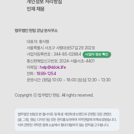
개인정보 처리방침
인재 채용
법무법인 현림 강남 분사무소
대표자: 황서형
서울특별시 서초구 사평대로57길 29 202호
사업자등록번호 : 344-85-02884
사업자 정보 확인
통신판매업신고번호: 2024-서울서초-4401
이메일 :
help@ddok.life
전화 :
1899-1254
운영시간: (평일) 10:00 ~ 18:00 (점심) 12:30 ~ 13:30
Copyright ⓒ 법무법인 현림. All rights reserved.
법무법인 현림은 본 웹사이트 및 똑생 개인회생 브랜드와 관련된 모든 콘텐츠
(글, 그림, 영상, 디자인 등) 모든 권리를 보유하며 저작권법에 의해 보호받습니다.
이와 관련된 저작권 침해 소송에서 절대 타협하지 않는 원칙을 고수합니다.