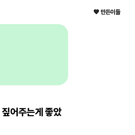
💙 만든이들
딱 짚어주는게 좋았