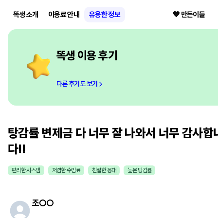
똑생 소개
이용료 안내
유용한 정보
💙 만든이들
똑생 이용 후기
다른 후기도 보기
탕감률 변제금 다 너무 잘 나와서 너무 감사합
다!!
편리한 시스템
저렴한 수임료
친절한 응대
높은 탕감률
조
○○